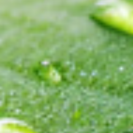
Kostenloser Vor-Ort-Termin
Vereinbaren Sie mit uns einen kostenlosen Termin bei
Ihnen vor Ort. In diesem schauen wir gemeinsam mit
Ihnen, was Sie genau benötigen und wie die
Begebenheiten sind.
Die Planung
Nachdem wir Ihre Wünsche kennen, planen wir Ihre
Bewässerungsanlage und stellen Ihnen ein
individuelles kostenfreies Angebot zusammen.