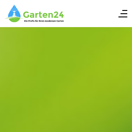
Wir Installieren Ihre neue Garten
BEWÄSSERUNG
Keine Vorkasse
Ihre Rechnung kommt erst, wenn die Anlage bei Ihnen
Installiert ist und wir Ihnen eine ausführliche
Einweisung gegeben haben.