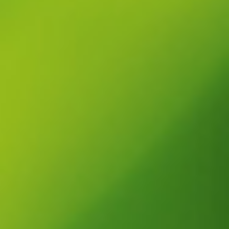
Bis zu 5 Jahre Garantie
Wenn wir bei Ihnen die Wartung der Bewässerung
übernehmen, bekommen Sie bis zu 5 Jahre Garantie
auf die von uns verbauten Teile.
Großes Lager
Durch unser eigenes Lager und das Ladengeschäft
haben wir alle Ersatzteile und Anlagen immer sofort
verfügbar.