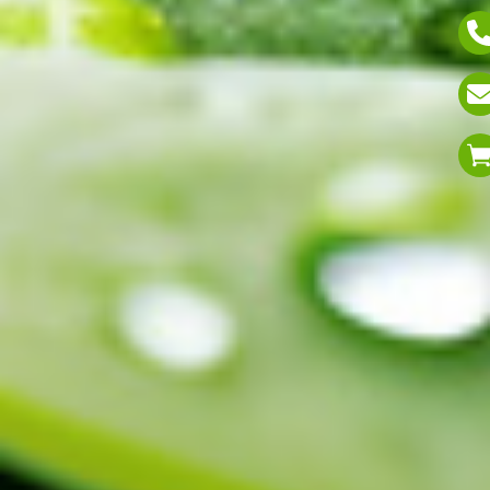
Die Installation
Sie haben unser Angebot angenommen? Dann stellen
wir alle Bauteile und Komponenten zusammen, welche
bei Ihnen im Garten von uns verbaut werden.
Schreiben
Sie uns
WIR INSTALLIEREN IHRE
BEWÄSSERUNGSANLAGE