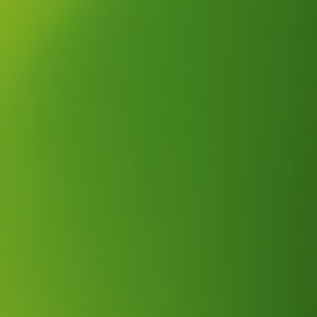
Ihr neues
Bewässerungssystem
Genießen Sie einen üppig grünen Garten ohne den Stress
der manuellen Bewässerung.
Alles Dank unserer automatischen Bewässerungslösungen
von Hunter oder Rainbird, welche wir bei Ihnen vor Ort
installieren.
Die Installation geht schnell und ist effizient, sodass Sie
Ihre Zeit im Garten wirklich genießen können.
Unsere hochwertigen Produkte sind die ideale Wahl für
jeden Gartenliebhaber.
KOSTENLOSEN VOR ORT TERMIN
BUCHEN