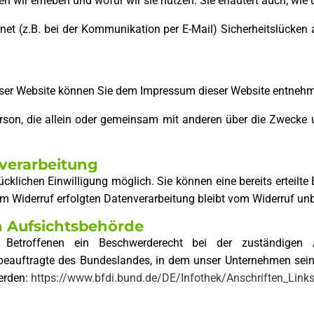
en wir erheben und wofür wir sie nutzen. Sie erläutert auch, w
rnet (z.B. bei der Kommunikation per E-Mail) Sicherheitslücken
dieser Website können Sie dem Impressum dieser Website entneh
e Person, die allein oder gemeinsam mit anderen über die Zwec
nverarbeitung
klichen Einwilligung möglich. Sie können eine bereits erteilte 
um Widerruf erfolgten Datenverarbeitung bleibt vom Widerruf unb
n Aufsichtsbehörde
 Betroffenen ein Beschwerderecht bei der zuständigen 
beauftragte des Bundeslandes, in dem unser Unternehmen seine
erden:
https://www.bfdi.bund.de/DE/Infothek/Anschriften_Links