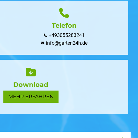
Telefon
+493055283241
info@garten24h.de
Download
MEHR ERFAHREN