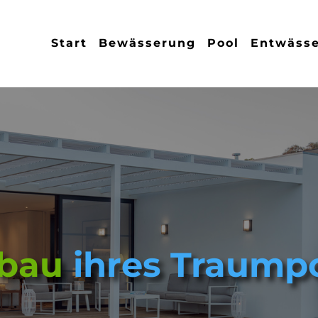
Start
Bewässerung
Pool
Entwäss
nbau
ihres Traump