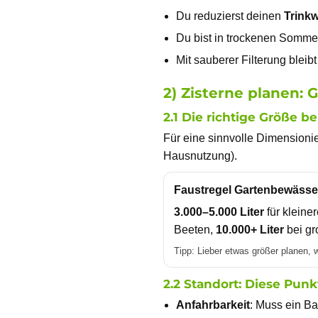
Du reduzierst deinen
Trink
Du bist in trockenen Somm
Mit sauberer Filterung blei
2) Zisterne planen:
2.1 Die richtige Größe b
Für eine sinnvolle Dimensioni
Hausnutzung).
Faustregel Gartenbewäss
3.000–5.000 Liter
für kleiner
Beeten,
10.000+ Liter
bei gr
Tipp: Lieber etwas größer planen, 
2.2 Standort: Diese Pun
Anfahrbarkeit
: Muss ein Ba