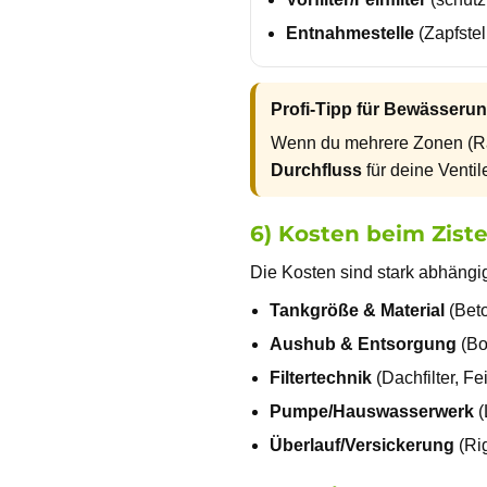
Entnahmestelle
(Zapfste
Profi-Tipp für Bewässeru
Wenn du mehrere Zonen (Ras
Durchfluss
für deine Ventil
6) Kosten beim Zist
Die Kosten sind stark abhängi
Tankgröße & Material
(Beto
Aushub & Entsorgung
(Bo
Filtertechnik
(Dachfilter, Fei
Pumpe/Hauswasserwerk
(
Überlauf/Versickerung
(Ri