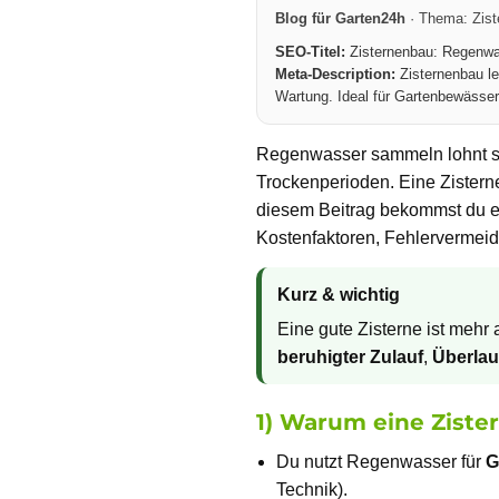
Blog für Garten24h
· Thema: Zist
SEO-Titel:
Zisternenbau: Regenwass
Meta-Description:
Zisternenbau lei
Wartung. Ideal für Gartenbewässe
Regenwasser sammeln lohnt si
Trockenperioden. Eine Zisterne
diesem Beitrag bekommst du ein
Kostenfaktoren, Fehlervermei
Kurz & wichtig
Eine gute Zisterne ist mehr 
beruhigter Zulauf
,
Überlau
1) Warum eine Zister
Du nutzt Regenwasser für
G
Technik).