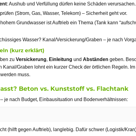
ent
: Aushub und Verfüllung dürfen keine Schäden verursachen.
 prüfen (Strom, Gas, Wasser, Telekom) – Sicherheit geht vor.
i hohem Grundwasser ist Auftrieb ein Thema (Tank kann “aufsc
schüssiges Wasser? Kanal/Versickerung/Graben – je nach Vorg
n (kurz erklärt)
aben zu
Versickerung
,
Einleitung
und
Abständen
geben. Beson
 Kanal/Graben lohnt ein kurzer Check der örtlichen Regeln. Im 
t werden muss.
asst? Beton vs. Kunststoff vs. Flachtank
n – je nach Budget, Einbausituation und Bodenverhältnissen:
ht (hilft gegen Auftrieb), langlebig. Dafür schwer (Logistik/Kra