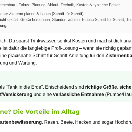
ernenbau · Fokus: Planung, Ablauf, Technik, Kosten & typische Fehler
er-Zisterne planen & bauen (Schritt-für-Schritt)
cht erklärt: Größe berechnen, Standort wählen, Einbau Schritt-für-Schritt, Te
rung.
ch: Du sparst Trinkwasser, senkst Kosten und machst dich un
 ist dafür die langlebige Profi-Lösung – wenn sie richtig geplan
e praxisnahe Schritt-für-Schritt-Anleitung für den
Zisternenb
dung und Wartung.
als “Tank in die Erde”. Entscheidend sind
richtige Größe
,
siche
f/Versickerung
und eine
verlässliche Entnahme
(Pumpe/Haus
ne? Die Vorteile im Alltag
artenbewässerung
, Rasen, Beete, Hecken und sogar Hochdru