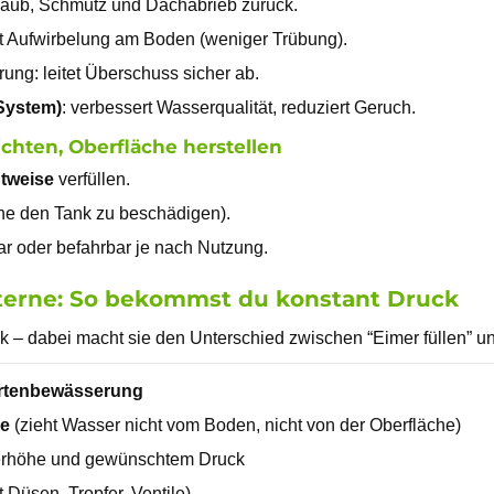
 Laub, Schmutz und Dachabrieb zurück.
rt Aufwirbelung am Boden (weniger Trübung).
ung: leitet Überschuss sicher ab.
System)
: verbessert Wasserqualität, reduziert Geruch.
dichten, Oberfläche herstellen
tweise
verfüllen.
ne den Tank zu beschädigen).
 oder befahrbar je nach Nutzung.
isterne: So bekommst du konstant Druck
ik – dabei macht sie den Unterschied zwischen “Eimer füllen” 
artenbewässerung
e
(zieht Wasser nicht vom Boden, nicht von der Oberfläche)
erhöhe und gewünschtem Druck
 Düsen, Tropfer, Ventile)