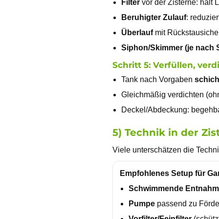
Filter
vor der Zisterne: hält
Beruhigter Zulauf
: reduzie
Überlauf
mit Rückstausicher
Siphon/Skimmer (je nach 
Schritt 5: Verfüllen, ver
Tank nach Vorgaben
schich
Gleichmäßig verdichten (oh
Deckel/Abdeckung: begehbar
5) Technik in der Z
Viele unterschätzen die Techn
Empfohlenes Setup für G
Schwimmende Entnahm
Pumpe
passend zu Förd
Vorfilter/Feinfilter
(schützt