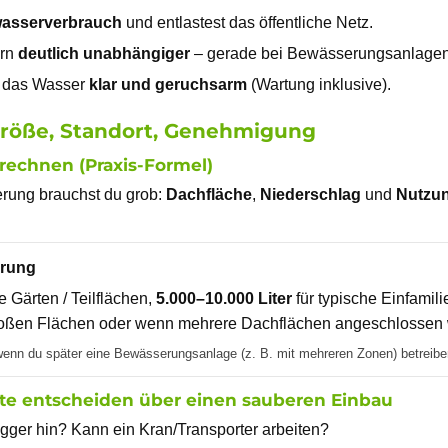
wasserverbrauch
und entlastest das öffentliche Netz.
ern
deutlich unabhängiger
– gerade bei Bewässerungsanlagen
bt das Wasser
klar und geruchsarm
(Wartung inklusive).
 Größe, Standort, Genehmigung
erechnen (Praxis-Formel)
erung brauchst du grob:
Dachfläche
,
Niederschlag
und
Nutzun
erung
e Gärten / Teilflächen,
5.000–10.000 Liter
für typische Einfamil
oßen Flächen oder wenn mehrere Dachflächen angeschlossen
wenn du später eine Bewässerungsanlage (z. B. mit mehreren Zonen) betreiben
kte entscheiden über einen sauberen Einbau
gger hin? Kann ein Kran/Transporter arbeiten?