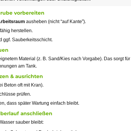
grube vorbereiten
rbeitsraum
ausheben (nicht “auf Kante”).
ähig herstellen.
 ggf. Sauberkeitsschicht.
auen
eignetem Material (z. B. Sand/Kies nach Vorgabe). Das sorgt fü
annungen am Tank.
tzen & ausrichten
i Beton oft mit Kran).
chlüsse prüfen.
, dass später Wartung einfach bleibt.
, Überlauf anschließen
 Wasser sauber bleibt: